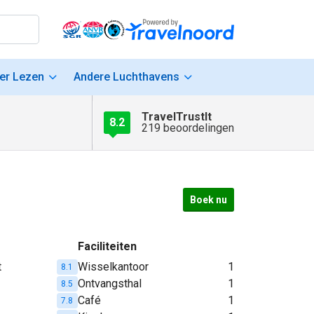
er Lezen
Andere Luchthavens
TravelTrustIt
8.2
219 beoordelingen
Boek nu
Faciliteiten
t
Wisselkantoor
1
8.1
Ontvangsthal
1
8.5
Café
1
7.8