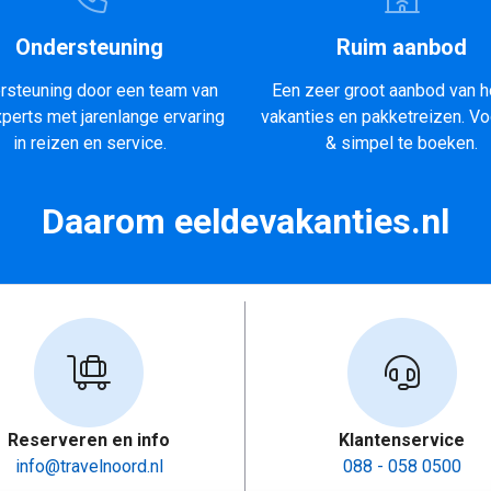
Ondersteuning
Ruim aanbod
rsteuning door een team van
Een zeer groot aanbod van h
xperts met jarenlange ervaring
vakanties en pakketreizen. Vo
in reizen en service.
& simpel te boeken.
Daarom eeldevakanties.nl
Reserveren en info
Klantenservice
info@travelnoord.nl
088 - 058 0500