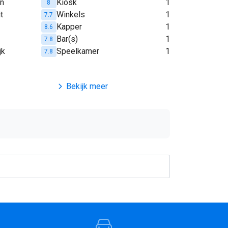
en
Kiosk
1
8
t
Winkels
1
7.7
Kapper
1
8.6
Bar(s)
1
7.8
jk
Speelkamer
1
7.8
Bekijk meer